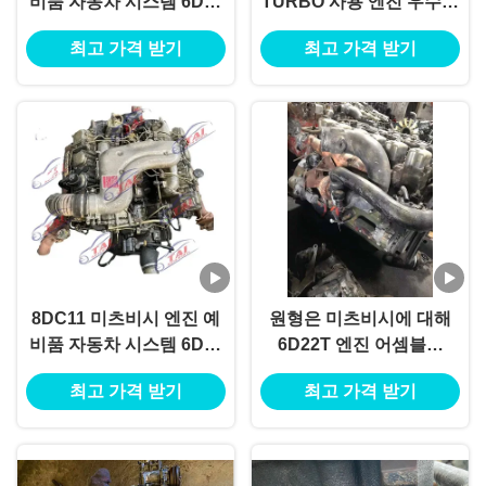
비품 자동차 시스템 6D16
TURBO 사용 엔진 우수한
모델 TAI 일본
품질
최고 가격 받기
최고 가격 받기
8DC11 미츠비시 엔진 예
원형은 미츠비시에 대해
비품 자동차 시스템 6D16
6D22T 엔진 어셈블리
모델 TAI 일본
96KW 129HP 3800 Rpm
최고 가격 받기
최고 가격 받기
을 사용했습니다