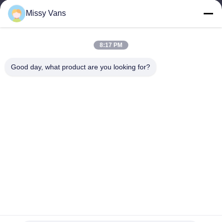
9:00-18:30
Missy Vans
우리 주소
8:17 PM
회사 주소
8028번, 진첸 산업센터, 사우스 리신 로드, 푸이앙 거리, 바오안
Good day, what product are you looking for?
구,?? 진, 중국
공장 주소
중국 심천 바오안구 푸용 차오터우 사우스 차오허 로드 1010호
전화
+86-185-7643-6547
중국 좋은 품질 일본 엔진 부품 공급업체. 저작권 © -2026
SHENZHEN TWOO AUTO INDUSTRIAL LTD 모든 권리는 보호됩
니다.