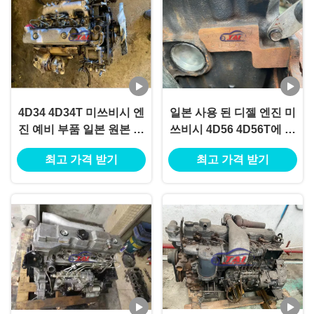
4D34 4D34T 미쓰비시 엔
일본 사용 된 디젤 엔진 미
진 예비 부품 일본 원본 사
쓰비시 4D56 4D56T에 적
용 TS16949
합
최고 가격 받기
최고 가격 받기