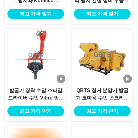
망치와 Kobelco
리 망치 건설 장비 부품 현
SK210LC-8의 사이드 클
대 R450
최고 가격 받기
최고 가격 받기
램프 부착
발굴기 장착 수압 스파일
QBTS 철거 분말기 발굴
드라이버 수압 Vibro 망치
기 코마용 수압 콘크리트
잎 스파일 운전 Doosan
분쇄기
최고 가격 받기
최고 가격 받기