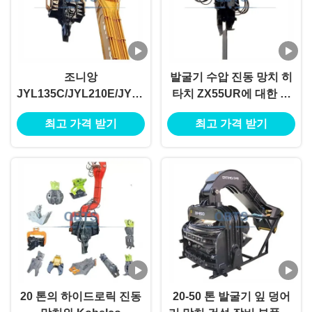
조니앙
발굴기 수압 진동 망치 히
JYL135C/JYL210E/JY230E/JY210E/JJ
타치 ZX55UR에 대한 건
를 위한 발굴기 장착 덩어
설 장비 부품
최고 가격 받기
최고 가격 받기
리 망치
20 톤의 하이드로릭 진동
20-50 톤 발굴기 잎 덩어