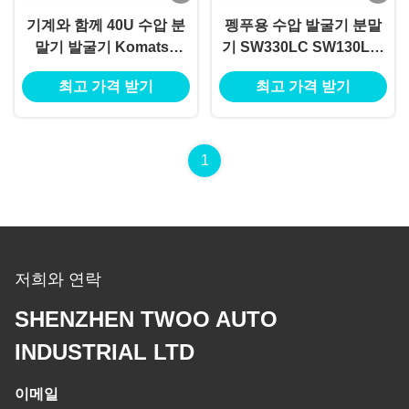
기계와 함께 40U 수압 분
펭푸용 수압 발굴기 분말
말기 발굴기 Komatsu
기 SW330LC SW130LC-
PC400에 대한 시험 보고
8 SW130LC-7
최고 가격 받기
최고 가격 받기
서
SW210LC-5 SW130LC-6
1
저희와 연락
SHENZHEN TWOO AUTO
INDUSTRIAL LTD
이메일