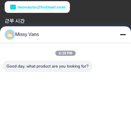
twooauto@hotmail.com
근무 시간
9:00-18:30
Missy Vans
우리 주소
6:39 PM
회사 주소
8028번, 진첸 산업센터, 사우스 리신 로드, 푸이앙 거리, 바오안
Good day, what product are you looking for?
구,?? 진, 중국
공장 주소
중국 심천 바오안구 푸용 차오터우 사우스 차오허 로드 1010호
전화
+86-185-7643-6547