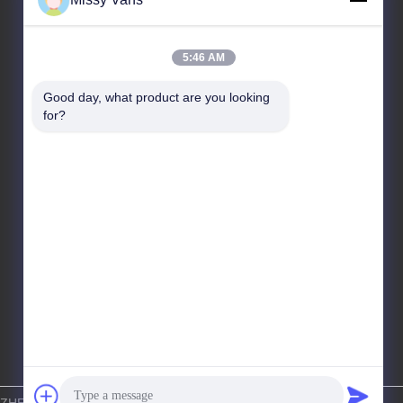
8028번, 진첸 산업센터, 사우스 리신 로드, 푸이앙 거리,
바오안 구,?? 진, 중국
5:46 AM
공장 주소
중국 심천 바오안구 푸용 차오터우 사우스 차오허 로드
Good day, what product are you looking 
for?
1010호
전화
+86-185-7643-6547