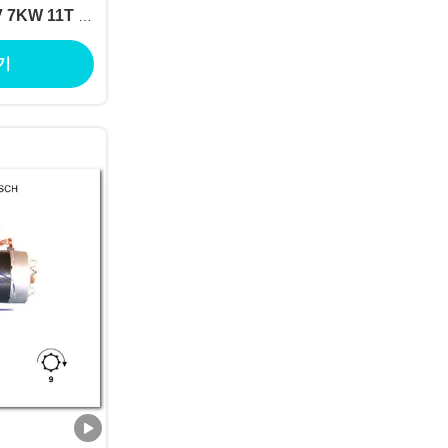
 7KW 11T 모
기