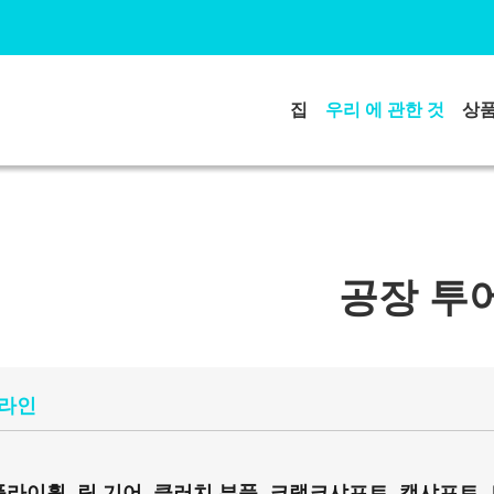
집
우리 에 관한 것
상
공장 투
 라인
플라이휠, 링 기어, 클러치 부품, 크랭크샤프트, 캠샤프트,