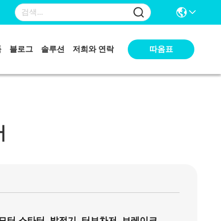
따옴표
품
블로그
솔루션
저희와 연락
어
 모터 스타터, 발전기, 터보차저, 브레이크