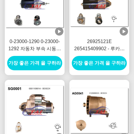
0-23000-1290 0-23000-
26925121E
1292 자동차 부속 시동기
265415409902 - 루카스
모터 NIKKO 시동기 모터
시동기 모터 12V 1.7KW
가장 좋은 가격 을 구하라
24V 5.5KW 11T Motores
가장 좋은 가격 을 구하라
8T MOTORES DE
De Arranque
ARRANQUE