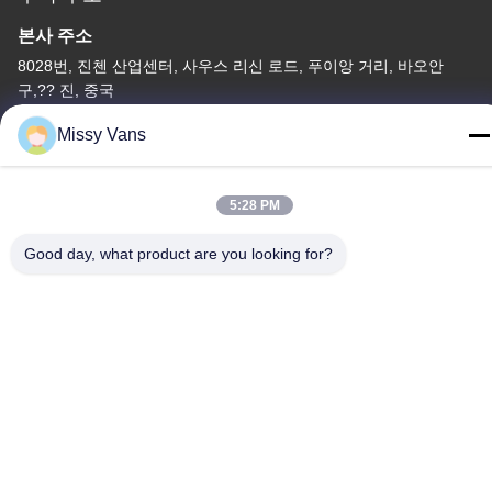
본사 주소
8028번, 진첸 산업센터, 사우스 리신 로드, 푸이앙 거리, 바오안
구,?? 진, 중국
공장 주소
Missy Vans
아니오 1010년, 남쪽 Qiaohe Rd, Qiaotou, Fuyong의 Bao'an 지역,
심천, 중공
5:28 PM
전화
Good day, what product are you looking for?
+86-185-7643-6547
중국 좋은 품질 일본 엔진 부품 공급자. 저작권 -2026 SHENZHEN
TWOO AUTO INDUSTRIAL LTD 모든 권리는 보호됩니다.
개인정보 보호 정책
|
사이트맵