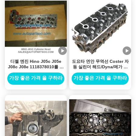
디젤 엔진 Hino J05c J05e
도요타 연안 무역선 Coster 자
J08c J08e 1118378010를 위
동 실린더 해드/Dyna/메가 함
한 자동 실린더 해드
15b 엔진 부품 실린더 해드
가장 좋은 가격 을 구하라
가장 좋은 가격 을 구하라