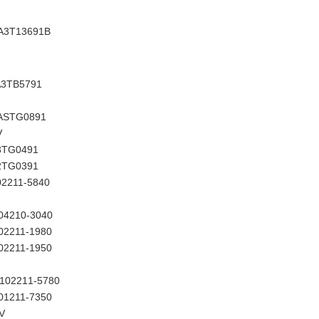
A3T13691B
A3TB5791
ASTG0891
V
3TG0491
2TG0391
02211-5840
04210-3040
02211-1980
02211-1950
102211-5780
01211-7350
V