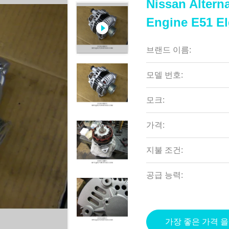
Nissan Alter
Engine E51 El
브랜드 이름:
모델 번호:
모크:
가격:
지불 조건:
공급 능력:
가장 좋은 가격 