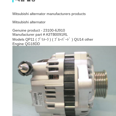
Mitsubishi alternator manufacturers products
Mitsubishi alternator
Genuine product - 23100-6J910
Manufacturer part # A3TB0091RL
Models QP11 ( ﾌﾟﾘﾒｰﾗ ) ( ﾌﾞﾙｰﾊﾞｰﾄﾞ ) QU14 other
Engine QG18DD