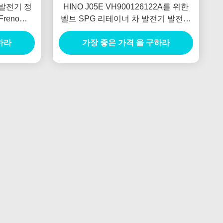
 발전기 정
HINO J05E VH900126122A를 위한
reno
벨브 SPG 리테이너 차 발전기 발전기
새로운 네덜란드 E385 E215를 잠그십
하라
가장 좋은 가격 을 구하라
시오