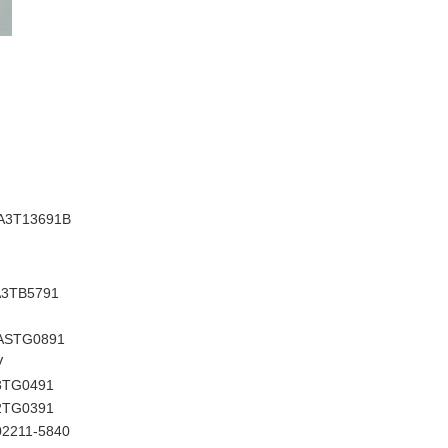
A3T13691B
A3TB5791
ASTG0891
V
3TG0491
2TG0391
02211-5840