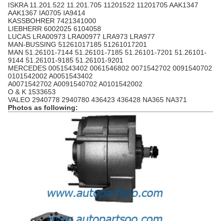
ISKRA 11.201.522 11.201.705 11201522 11201705 AAK1347
AAK1367 IA0705 IA9414
KASSBOHRER 7421341000
LIEBHERR 6002025 6104058
LUCAS LRA00973 LRA00977 LRA973 LRA977
MAN-BUSSING 51261017185 51261017201
MAN 51.26101-7144 51.26101-7185 51.26101-7201 51.26101-
9144 51.26101-9185 51.26101-9201
MERCEDES 0051543402 0061546802 0071542702 0091540702
0101542002 A0051543402
A0071542702 A0091540702 A0101542002
O & K 1533653
VALEO 2940778 2940780 436423 436428 NA365 NA371
Photos as following: