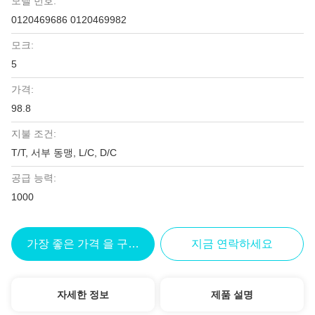
모델 번호:
0120469686 0120469982
모크:
5
가격:
98.8
지불 조건:
T/T, 서부 동맹, L/C, D/C
공급 능력:
1000
가장 좋은 가격 을 구하라
지금 연락하세요
자세한 정보
제품 설명