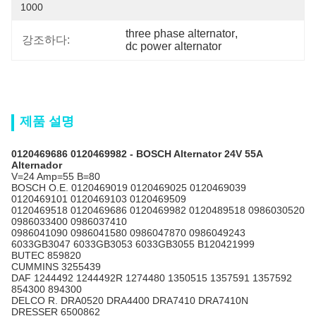
1000
three phase alternator
, 
강조하다:
dc power alternator
제품 설명
0120469686 0120469982 - BOSCH Alternator 24V 55A
Alternador
V=24 Amp=55 B=80
BOSCH
O.E. 0120469019 0120469025 0120469039
0120469101 0120469103 0120469509
0120469518 0120469686 0120469982 0120489518 0986030520
0986033400 0986037410
0986041090 0986041580 0986047870 0986049243
6033GB3047 6033GB3053 6033GB3055 B120421999
BUTEC 859820
CUMMINS 3255439
DAF 1244492 1244492R 1274480 1350515 1357591 1357592
854300 894300
DELCO R. DRA0520 DRA4400 DRA7410 DRA7410N
DRESSER 6500862