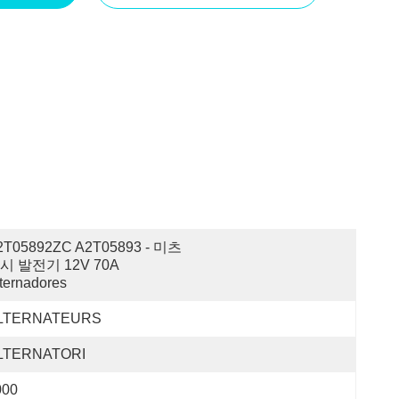
2T05892ZC A2T05893 - 미츠
시 발전기 12V 70A 
ternadores
LTERNATEURS
LTERNATORI
000