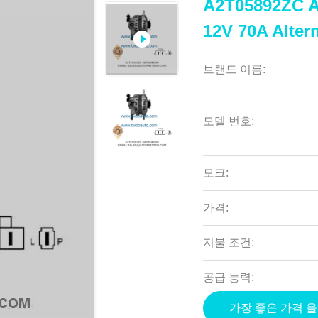
A2T05892ZC
12V 70A Alter
브랜드 이름:
모델 번호:
모크:
가격:
지불 조건:
공급 능력:
가장 좋은 가격 