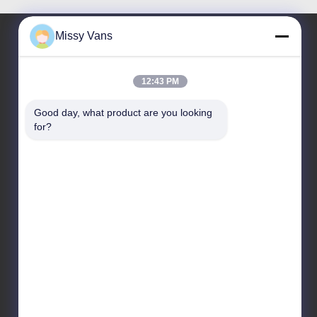
Missy Vans
우리 주소
12:43 PM
본사 주소
Good day, what product are you looking 
8028번, 진첸 산업센터, 사우스 리신 로드, 푸이앙 거리,
for?
바오안 구,?? 진, 중국
공장 주소
아니오 1010년, 남쪽 Qiaohe Rd, Qiaotou, Fuyong의
Bao'an 지역, 심천, 중공
전화
+86-185-7643-6547