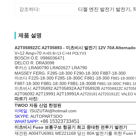
강조하다:
디젤 엔진 발전기 발전기
, 
제품 설명
A2T05892ZC A2T05893 - 미츠비시 발전기 12V 70A Alternado
V=12 Amp=70
A=65 B=13 C=44 POLYV3
BOSCH O.E. 0986036471
DELCO R. DRA3098
루카스 LRA00790 LRA02627 LRA790
MASSEY FERG. F285-18-300 F290-18-300 F8B7-18-300
마쓰다 F225-18-300 F285-18-300C F881-18-300
F881-18-3000 
F887-18-300 F8B1-18-300 F8B1-18-300B
F8B1-18-300C F8B1-1
미츠비시 A2T05892 A2T05892A A2T05892B
A2T05892ZC A2T05
A2T06092 A2T19991 A2T19991A
A2T20191 A2T20191ZC VALEO 
따르기 사진:
TWOO 자동 산업 한정된
이메일
: ISUZUTAI@hotmail.com
SKYPE
: AUTOPARTSOO
: +86 15323733451
WHATSAPP
미츠비시 Fuso 보통구보 항공기 최고 중대한 전투기 발전기
재건된 A004TU6981 ME221168 당신 80A 발전기를 위한 Fuso