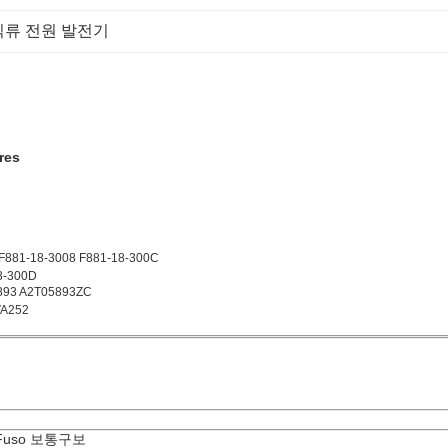
직류 전원 발전기
res
F881-18-3008 F881-18-300C
8-300D
893 A2T05893ZC
VA252
 Fuso 보통구보