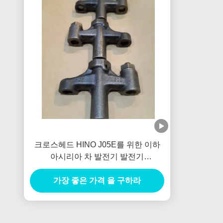
크로스헤드 HINO J05E를 위한 이하
아시리아 차 발전기 발전기
VH137061080A 새로운 네덜란드
가장 좋은 가격 을 구하라
E385 E215