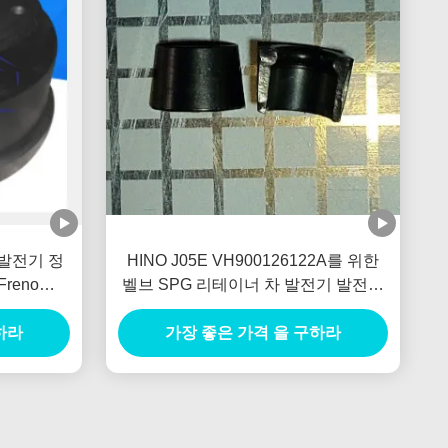
 발전기 정
HINO J05E VH900126122A를 위한
reno
벨브 SPG 리테이너 차 발전기 발전기
새로운 네덜란드 E385 E215를 잠그십
하라
가장 좋은 가격 을 구하라
시오