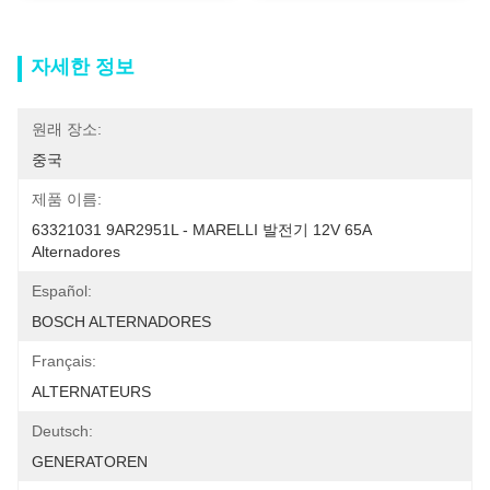
자세한 정보
원래 장소:
중국
제품 이름:
63321031 9AR2951L - MARELLI 발전기 12V 65A 
Alternadores
Español:
BOSCH ALTERNADORES
Français:
ALTERNATEURS
Deutsch:
GENERATOREN