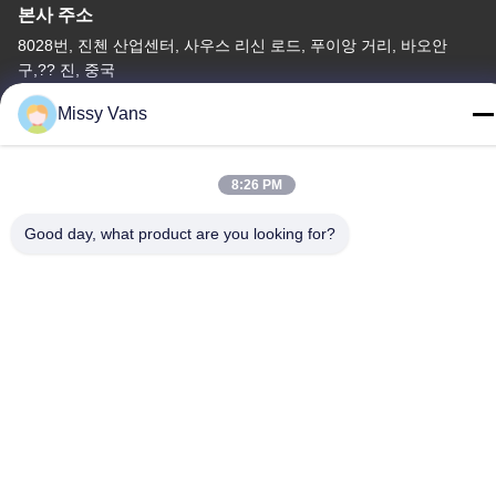
본사 주소
8028번, 진첸 산업센터, 사우스 리신 로드, 푸이앙 거리, 바오안
구,?? 진, 중국
공장 주소
Missy Vans
아니오 1010년, 남쪽 Qiaohe Rd, Qiaotou, Fuyong의 Bao'an 지역,
심천, 중공
8:26 PM
전화
Good day, what product are you looking for?
+86-185-7643-6547
중국 좋은 품질 일본 엔진 부품 공급자. 저작권 -2026 SHENZHEN
TWOO AUTO INDUSTRIAL LTD 모든 권리는 보호됩니다.
개인정보 보호 정책
|
사이트맵