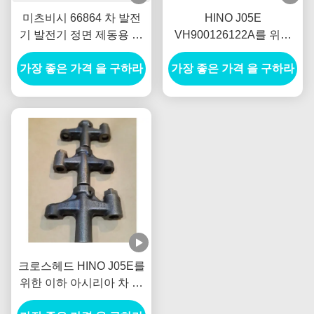
미츠비시 66864 차 발전
HINO J05E
기 발전기 정면 제동용 원
VH900126122A를 위한
통 Tambor Freno
벨브 SPG 리테이너 차 발
가장 좋은 가격 을 구하라
Delantero
가장 좋은 가격 을 구하라
전기 발전기 새로운 네덜
란드 E385 E215를 잠그십
시오
크로스헤드 HINO J05E를
위한 이하 아시리아 차 발
전기 발전기