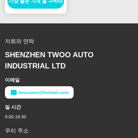
가장 좋은 가격 을 구하라
VH137061080A 새로운
네덜란드 E385 E215
저희와 연락
SHENZHEN TWOO AUTO
INDUSTRIAL LTD
이메일
twooauto@hotmail.com
일 시간
9:00-18:30
우리 주소