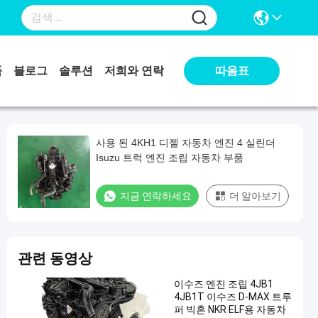
따옴표
품
블로그
솔루션
저희와 연락
사용 된 4KH1 디젤 자동차 엔진 4 실린더
Isuzu 트럭 엔진 조립 자동차 부품
지금 연락하세요
더 알아보기
관련 동영상
이수즈 엔진 조립 4JB1
4JB1T 이수즈 D-MAX 트루
퍼 빅혼 NKR ELF용 자동차