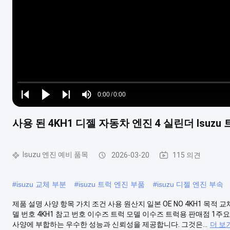
Loaded
:
0%
0:00
/
0:00
Play
Play
Play
Mute
Current
Duration
next
next
사용 된 4KH1 디젤 자동차 엔진 4 실린더 Isuz
Time
Isuzu 엔진 예비 품목
2026-03-20
115 의견
#
isuzu 교체 부분
#
isuzu 트럭 엔진 부품
#
isuzu 디젤 엔진 부속
제품 설명 사양 항목 가치 조건 사용 원산지 일본 OE NO 4KH1 목적 
델 번호 4KH1 참고 번호 이수즈 트럭 모델 이수즈 트럭용 판매점 1주요
사양에 부합하는 우수한 성능과 신뢰성을 제공합니다. 그것은...
더 보