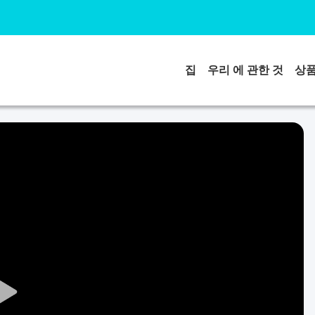
집
우리 에 관한 것
상
Play