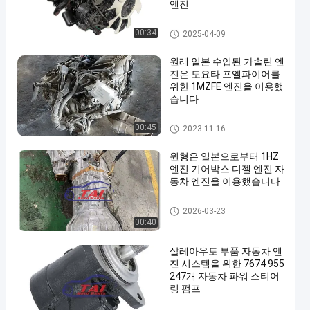
엔진
Isuzu 엔진 예비 품목
00:34
2025-04-09
원래 일본 수입된 가솔린 엔
진은 토요타 프엘파이어를
위한 1MZFE 엔진을 이용했
습니다
사용된 일본 엔진
00:45
2023-11-16
en
원형은 일본으로부터 1HZ
엔진 기어박스 디젤 엔진 자
동차 엔진을 이용했습니다
도요타 엔진 예비 품목
2026-03-23
00:40
살레아우토 부품 자동차 엔
진 시스템을 위한 7674 955
247개 자동차 파워 스티어
링 펌프