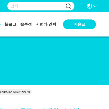
따옴표
품
블로그
솔루션
저희와 연락
98532 MR319978