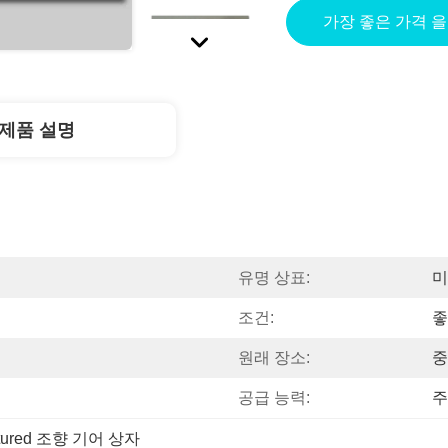
가장 좋은 가격 
제품 설명
유명 상표:
미
조건:
좋
원래 장소:
중
공급 능력:
주
ctured 조향 기어 상자