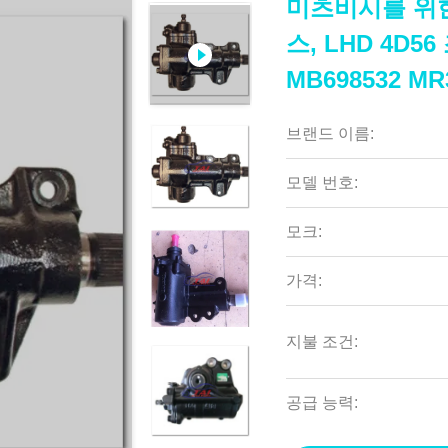
미츠비시를 위한
스, LHD 4D56
MB698532 MR
브랜드 이름:
모델 번호:
모크:
가격:
지불 조건:
공급 능력: