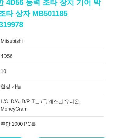
 4D56 동력 조타 장치 기어 박
 조타 상자 MB501185
319978
Mitsubishi
4D56
10
협상 가능
L/C, D/A, D/P, T는 / T, 웨스턴 유니온,
MoneyGram
주당 1000 PC를