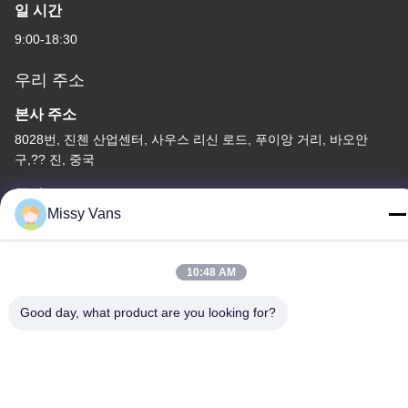
일 시간
9:00-18:30
우리 주소
본사 주소
8028번, 진첸 산업센터, 사우스 리신 로드, 푸이앙 거리, 바오안
구,?? 진, 중국
공장 주소
Missy Vans
아니오 1010년, 남쪽 Qiaohe Rd, Qiaotou, Fuyong의 Bao'an 지역,
심천, 중공
10:48 AM
전화
+86-185-7643-6547
Good day, what product are you looking for?