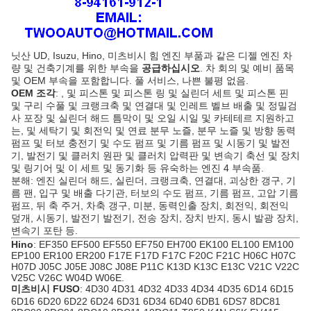
닛산 UD, Isuzu, Hino, 미츠비시 힘
엔진 부품
과 같은 디젤 엔진 차
량 및 건축기계를 위한 부속을
공급하십시오
. 차 회의 및 예비 품목
및 OEM 부속을 포함합니다. 풀 서비스, 나쁜 불평 없음.
OEM 조각
: , 및 피스톤 및 피스톤 링 및 실린더 세트 및 피스톤 핀
및 구리 수풀 및 크랭크축 및 연결대 및 인레트 벨브 배출 및 정밀검
사 포장 및 실린더 해드 틈막이 및 오일 시일 및 카테테르 지원하고
는, 및 세탁기 및 회전익 및 연료 분무 노즐, 분무 노즐 및 방향 동력
펌프 및 터보 충전기 및 수도 펌프 및 기름 펌프 및
시동기
및 발전
기,
발전기
및 클러치 원판 및 클러치 압력판 및
변속기
축선 및 장치
및 링기어 및 이 세트 및 동기화 등 유숙하는 엔진 4 부속품.
분해: 엔진 실린더 해드, 실린더, 크랭크축, 연결대, 괴상한 갱구, 기
름 팬, 입구 및 배출 다기관, 터보의 수도 펌프, 기름 펌프, 고압 기름
펌프, 뒤 축 주거, 차축 갱구, 미분, 동력인출 장치,
회전익
, 회전익
덮개, 시동기, 발전기 발전기, 전송 장치, 장치 반지, 동시 발광 장치,
변속기 포탄 등.
Hino
: EF350 EF500 EF550 EF750 EH700 EK100 EL100 EM100
EP100 ER100 ER200 F17E F17D F17C F20C F21C H06C H07C
H07D
J05C
J05E J08C J08E P11C K13D K13C E13C V21C V22C
V25C V26C W04D W06E.
미츠비시 FUSO
: 4D30 4D31 4D32 4D33 4D34
4D35
6D14 6D15
6D16 6D20 6D22 6D24 6D31 6D34 6D40 6DB1 6DS7 8DC81