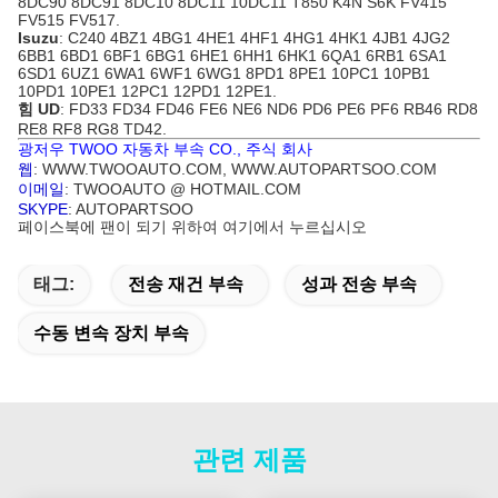
8DC90 8DC91 8DC10 8DC11 10DC11 T850 K4N S6K FV415
FV515 FV517
.
Isuzu
: C240 4BZ1 4BG1 4HE1 4HF1 4HG1
4HK1
4JB1 4JG2
6BB1 6BD1 6BF1 6BG1 6HE1 6HH1 6HK1 6QA1 6RB1 6SA1
6SD1 6UZ1 6WA1 6WF1 6WG1 8PD1 8PE1 10PC1 10PB1
10PD1 10PE1 12PC1 12PD1 12PE1.
힘 UD
: FD33 FD34 FD46 FE6 NE6 ND6 PD6
PE6
PF6 RB46 RD8
RE8 RF8 RG8 TD42.
광저우 TWOO 자동차 부속 CO., 주식 회사
웹
: WWW.TWOOAUTO.COM, WWW.AUTOPARTSOO.COM
이메일
: TWOOAUTO @ HOTMAIL.COM
SKYPE
: AUTOPARTSOO
페이스북에 팬이 되기 위하여 여기에서 누르십시오
태그:
전송 재건 부속
성과 전송 부속
수동 변속 장치 부속
관련 제품