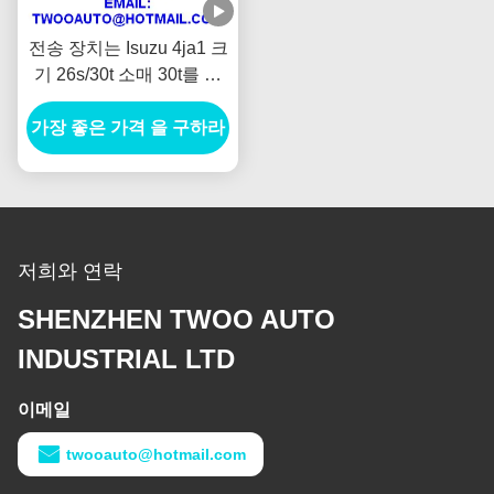
전송 장치는 Isuzu 4ja1 크
기 26s/30t 소매 30t를 위
한 제 3/4 허브 Oem No.5-
가장 좋은 가격 을 구하라
33260-008-0를 분해합니
다
저희와 연락
SHENZHEN TWOO AUTO
INDUSTRIAL LTD
이메일
twooauto@hotmail.com