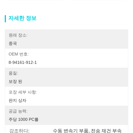
자세한 정보
원래 장소:
중국
OEM 번호:
8-94161-912-1
품질:
보장 된
포장 세부 사항:
판지 상자
공급 능력:
주당 1000 PC를
강조하다:
수동 변속기 부품
, 
전송 재건 부속