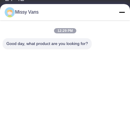
9:00-18:30
Missy Vans
우리 주소
12:29 PM
회사 주소
8028번, 진첸 산업센터, 사우스 리신 로드, 푸이앙 거리, 바오안
Good day, what product are you looking for?
구,?? 진, 중국
공장 주소
중국 심천 바오안구 푸용 차오터우 사우스 차오허 로드 1010호
전화
+86-185-7643-6547
중국 좋은 품질 일본 엔진 부품 공급업체. 저작권 © -2026
SHENZHEN TWOO AUTO INDUSTRIAL LTD 모든 권리는 보호됩