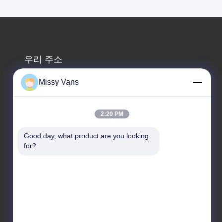
우리 주소
회사 주소
Missy Vans
8028번, 진첸 산업센터, 사우스 리신 로드, 푸이앙 거리,
바오안 구,?? 진, 중국
2:20 PM
공장 주소
중국 심천 바오안구 푸용 차오터우 사우스 차오허 로드
Good day, what product are you looking 
for?
1010호
전화
+86-185-7643-6547