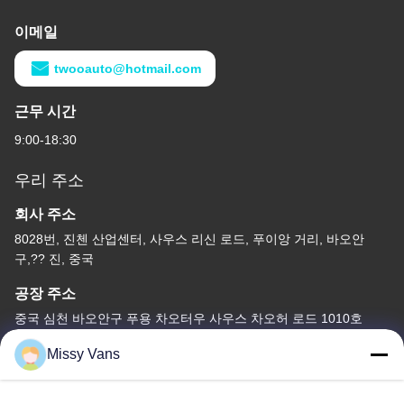
이메일
twooauto@hotmail.com
근무 시간
9:00-18:30
우리 주소
회사 주소
8028번, 진첸 산업센터, 사우스 리신 로드, 푸이앙 거리, 바오안
구,?? 진, 중국
공장 주소
중국 심천 바오안구 푸용 차오터우 사우스 차오허 로드 1010호
전화
Missy Vans
+86-185-7643-6547