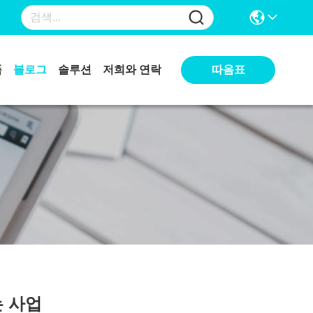
따옴표
품
블로그
솔루션
저희와 연락
는 사업