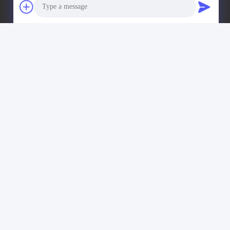
우리 주소
회사 주소
8028번, 진첸 산업센터, 사우스 리신 로드, 푸이앙 거리,
바오안 구,?? 진, 중국
Photo
공장 주소
중국 심천 바오안구 푸용 차오터우 사우스 차오허 로드
Video Call
1010호
Audio Call
전화
+86-185-7643-6547